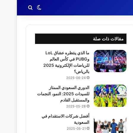
بحث عن
الوضع المظلم
مقالات ذات صلة
ما الذي ينتظره عشاق LoL
وPUBG في كأس العالم
للرياضات الإلكترونية 2025
بالرياض؟
2025-06-24
الدوري السعودي الممتاز
للسيدات 2025: النمو، النجمات
والمستقبل القادم
2025-05-28
أفضل شركات الاستقدام في
السعودية
2025-05-21