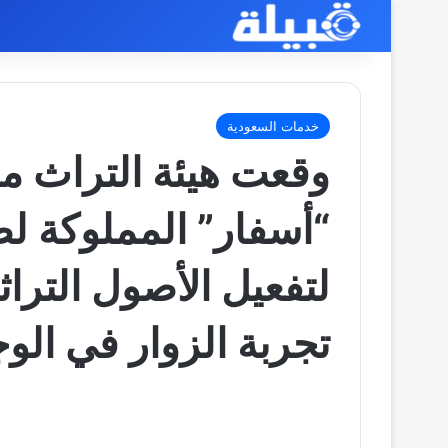
خدمات السعودية
وقعت هيئة التراث م
“أسفار” المملوكة ل
لتفعيل الأصول الترا
تجربة الزوار في الو