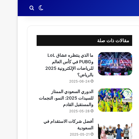
بحث عن
الوضع المظلم
مقالات ذات صلة
ما الذي ينتظره عشاق LoL
وPUBG في كأس العالم
للرياضات الإلكترونية 2025
بالرياض؟
2025-06-24
الدوري السعودي الممتاز
للسيدات 2025: النمو، النجمات
والمستقبل القادم
2025-05-28
أفضل شركات الاستقدام في
السعودية
2025-05-21