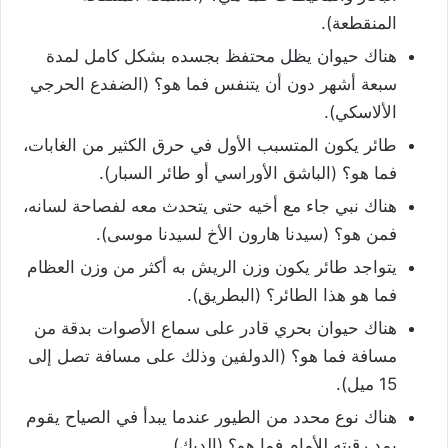
المنقطعة).
هناك حيوان يظل محتفظ بجسده بشكل كامل لمدة
سبعة أشهر دون أن يتنفس فما هو؟ (الضفدع الحرجي
الألاسكي).
طائر يكون المتسبب الأول في حرق الكثير من الغابات،
فما هو؟ (الباشق الأوراسي أو طائر السبار).
هناك نبي جاء مع أخيه حتى يتحدث معه لفصاحة لسانه،
فمن هو؟ (سيدنا هارون الأخ لسيدنا موسى).
يتواجد طائر يكون وزن الريش به أكثر من وزن العظام
فما هو هذا الطائر؟ (البطريق).
هناك حيوان بحري قادر على سماع الأصوات بدقة من
مسافة فما هو؟ (الدولفين وذلك على مسافة تصل إلى
15 ميل).
هناك نوع محدد من الطيور عندما يبدأ في الصياح يقوم
بمد رقبته للأمام فما هو؟ (الديك).