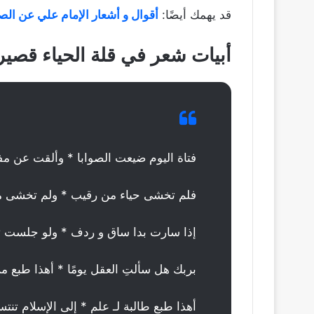
قد يهمك أيضًا:
أقوال و أشعار الإمام علي عن الصد
أبيات شعر في قلة الحياء قصير
فتاة اليوم ضيعت الصوابا * وألقت عن مفا
فلم تخشى حياء من رقيب * ولم تخشى م
إذا سارت بدا ساق و ردف * ولو جلست 
بربك هل سألتِ العقل يومًا * أهذا طبع 
أهذا طبع طالبة لـ علم * إلى الإسلام تن