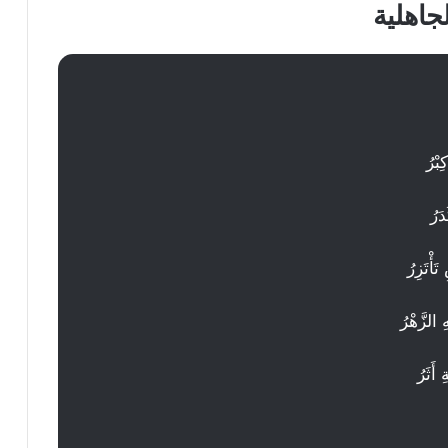
جاهلية
بْرُ
َرُ
أْتَزِرُ
 الزَّهْرُ
 أَثَرُ