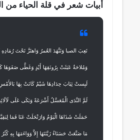
أبيات شعر في قلة الحياء من ال
تَعِبَ الصبا وَتَنَّهَدَ العُمرُ وَاهتَزَّ تَحْتَ رُمَادِهِ كِ
وَمُلاحَةٌ عَبَثَتْ بِرُونَقِهَا أَيْدٍ وَغَطَّى صَفَوَهَا كَد
لَبِستْ ثِيَابَ حِدَادِهَا شَيْمٌ كَانَتْ بِهَا بَالأَمْسِ تَ
لَمَّ النَّدَى الْمُعَسَّلُ أَشْرَعَةً وَبَكَى عَلَى لَآلَائِهِ
حَمَلَتْ شَذَاهَا الْيَوْمُ وَارَتْحَلَتْ عَنَا فَمَا لِبَقِيَّةِ
مَا صَنَّعَتْ حَسَنَاءُ زَيَّنَتَهَا إِلاَّ وَوَاءَمَهَا بِهِ كُثُرُ