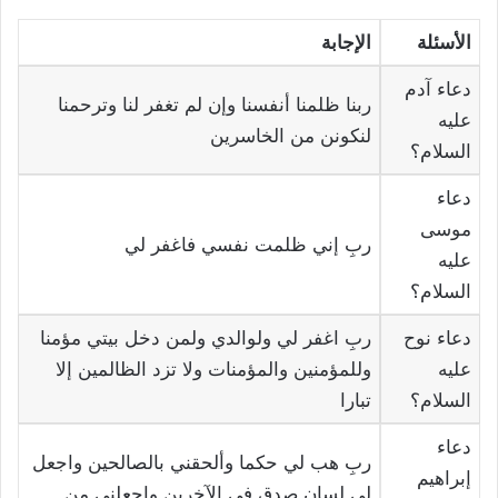
الأسئلة
الإجابة
دعاء آدم
ربنا ظلمنا أنفسنا وإن لم تغفر لنا وترحمنا
عليه
لنكونن من الخاسرين
السلام؟
دعاء
موسى
ربِ إني ظلمت نفسي فاغفر لي
عليه
السلام؟
دعاء نوح
ربِ اغفر لي ولوالدي ولمن دخل بيتي مؤمنا
عليه
وللمؤمنين والمؤمنات ولا تزد الظالمين إلا
السلام؟
تبارا
دعاء
ربِ هب لي حكما وألحقني بالصالحين واجعل
إبراهيم
لي لسان صدق في الآخرين واجعلني من