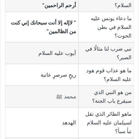
السلام؟
أرحم الراحمين”
ما دعاء يونس عليه
” لاإله إلا أنت سبحانك إني كنت
السلام في بطن
من الظالمين”
الحوت؟
نبي ضرب لنا مثالًا في
أيوب عليه السلام
الصبر؟
ما هو عذاب قوم هود
ريحٍ صرصرٍ عاتية
عليه السلام؟
من هو النبي الذي
محمد ﷺ
سيقرع باب الجنة؟
ماهو الطائر الذي نقل
لسيلمان عليه السلام
الهدهد
نبأ سبأ؟