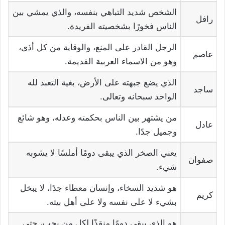
الشخص شديد التباهي بنفسه، والذي يمشي بين
رافل
الناس فخورًا بشخصيته الفريدة.
الرجل القادر على المنع، والوقاية من كل أذى،
عاصم
وهو من الاسماء العربية القديمة.
الذي يضع جبهته على الأرض، بغية التعبد لله
ساجد
الواحد سبحانه وتعالى.
من يشتهر بين الناس بحكمته وعدله، وهو شائع
عادل
وجميل جدًا.
يعني الصخر الذي يبقى دومًا أملسًا لا يشوبه
صفوان
شيء.
هو شديد السخاء، وإنسان معطاء جدًا، لا يبخل
كريم
بشيء لا على نفسه ولا على أهل بيته.
هو الذي يبقى دومًا منقذًا لكل من يحب، حتى