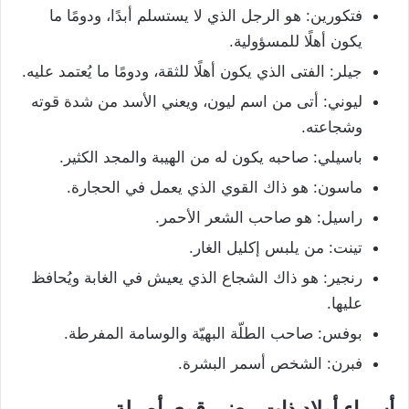
فتكورين: هو الرجل الذي لا يستسلم أبدًا، ودومًا ما
يكون أهلًا للمسؤولية.
جیلر: الفتى الذي يكون أهلًا للثقة، ودومًا ما يُعتمد عليه.
لیوني: أتى من اسم ليون، ويعني الأسد من شدة قوته
وشجاعته.
باسیلي: صاحبه يكون له من الهيبة والمجد الكثير.
ماسون: هو ذاك القوي الذي يعمل في الحجارة.
راسیل: هو صاحب الشعر الأحمر.
تینت: من يلبس إكليل الغار.
رنجیر: هو ذاك الشجاع الذي يعيش في الغابة ويُحافظ
عليها.
بوفس: صاحب الطلّة البهيّة والوسامة المفرطة.
فبرن: الشخص أسمر البشرة.
أسماء أولاد ذات معنى قوي أصيلة