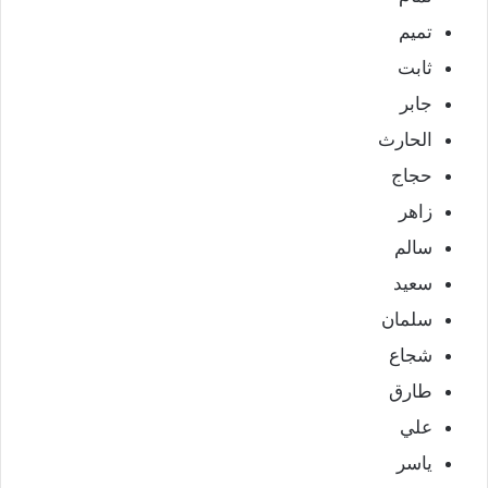
تميم
ثابت
جابر
الحارث
حجاج
زاهر
سالم
سعيد
سلمان
شجاع
طارق
علي
ياسر