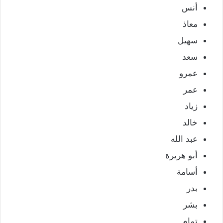
أنس
معاذ
سهيل
سعد
عمرو
عمر
زياد
خالد
عبد الله
أبو هريرة
أسامة
بدر
بشر
تمام