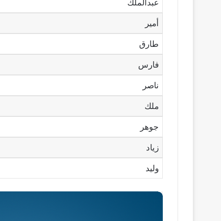
عبدالملك
أمير
طارق
فارس
ناصر
ملك
جوهر
زياد
وليد