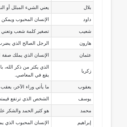
بلال
يعني الشيء المبلل أو الن
داود
الإنسان المحبوب ويمكن تس
شعيب
تصغير كلمة شعب وتعني لم
هارون
الرجل الصالح الذي يضرب ب
عثمان
الإنسان الذي يملك صفة ا
الذي يكثر من ذكر الله، با
زكريا
يقع في المعاصي.
يعقوب
ما يأتي وراء الآخر، يعقب م
يوسف
الشخص الذي ترتفع قيمته 
محمد
هو كثير الحمد والشكر على
إبراهيم
الإنسان المحبوب الذي ي