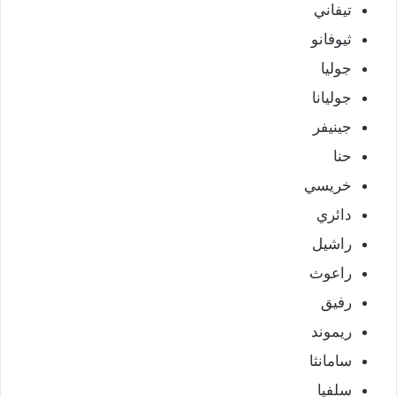
تيفاني
ثيوفانو
جوليا
جوليانا
جينيفر
حنا
خريسي
دائري
راشيل
راعوث
رفيق
ريموند
سامانثا
سلفيا