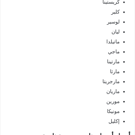
كريستينا
كلير
لوسير
ليان
ماتيلدا
ماجي
مارتينا
مارثا
مارجريتا
ماريان
مورين
مونيكا
إكليل