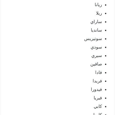
ريانا
ريلا
ساراي
سانديا
سوتيريس
سودي
سيري
صافين
فادا
فريدا
فيدورا
فيريا
كابي
كارول