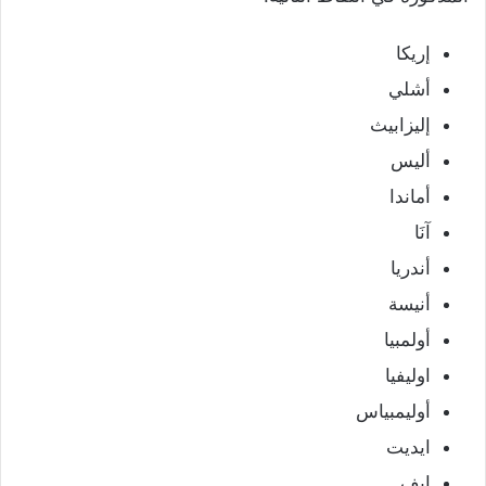
إريكا
أشلي
إليزابيث
أليس
أماندا
آنَا
أندريا
أنيسة
أولمبيا
اوليفيا
أوليمبياس
ايديت
إيف