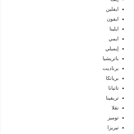
ايفلين
ايفون
ايلينا
ايمي
إيميلي
باتريشيا
برناديت
بريانكا
تاتيانا
تريفينا
تقلا
توميز
تيريزا