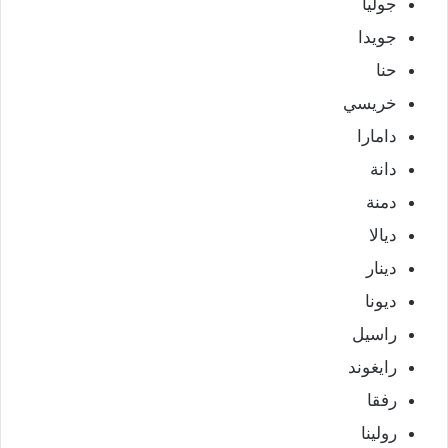
جوليا
جويدا
حنا
خريسي
دامارا
دانة
دمنة
ديالا
دينار
ديونا
راسيل
رايغوند
رفقا
رولينا