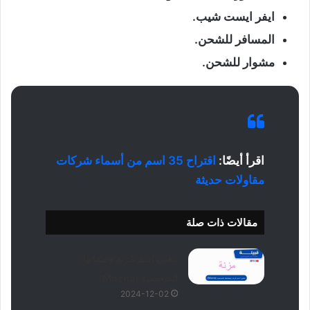
ايفر ايست شيب.
المسافر للشحن.
مشوار للشحن.
اقرأ أيضًا:
اقتراح 35 اسم من أسماء شركات
مقاولات حديثة
مقالات ذات صلة
معنى اسم مُزنة وصفاتها
الشخصية (Mozna)
2024-12-02