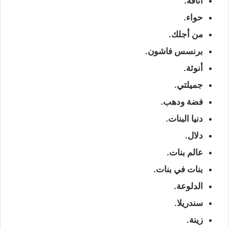
أناقة.
حواء.
من أجلك.
برنسس فاشون.
أنوثة.
جميلتي.
فضة ودهب.
دنيا البنات.
دلال.
عالم بنات.
بنات في بنات.
الدلوعة.
سندريلا.
زينة.