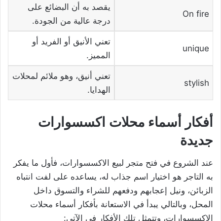
يقصد به أن البضائع على
On fire
درجة عالية من الجودة.
تعني الأنيق أو الفريد أو
unique
المميز.
تعني أنيق، وهو ملائم لمحلات
stylish
الهدايا.
أفكار أسماء محلات اكسسوارات
جديدة
عند الشروع في فتح متجر لبيع الاكسسوارات، فأول ما يفكر
به التاجر هو اختيار اسم جذاب له، يساعده على لفت انتباه
الزبائن، ونيل إعجابهم ودفعهم للشراء والتسوق داخل
المحل، وبالتالي يبدأ في الاستعانة بأفكار أسماء محلات
الاكسسوارات، وتتمثل تلك الأفكار في الآتي: