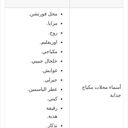
محل فورتشن.
مزايا.
روج.
اوريفليم.
مكياجي.
خلخال حبيبي.
غوايش.
جيرلي.
أسماء محلات مكياج
عطر الياسمين.
جذابة
كيتي.
رقيقة
هدية.
تذكار.