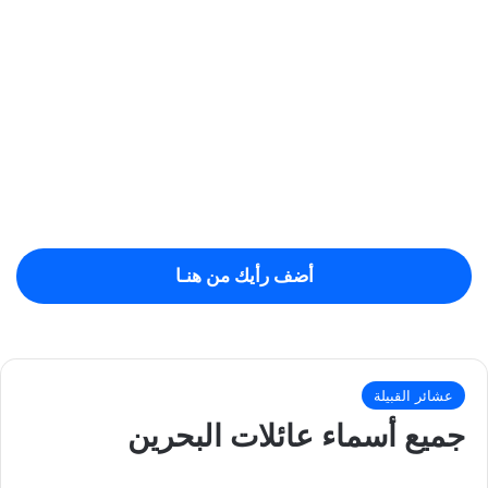
أضف رأيك من هنـا