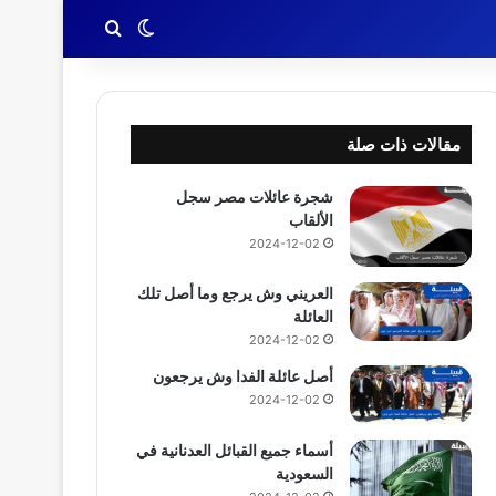
بحث عن
الوضع المظلم
مقالات ذات صلة
شجرة عائلات مصر سجل
الألقاب
2024-12-02
العريني وش يرجع وما أصل تلك
العائلة
2024-12-02
أصل عائلة الفدا وش يرجعون
2024-12-02
أسماء جميع القبائل العدنانية في
السعودية