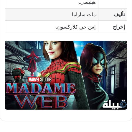
هينيسي.
تأليف
مات سازاما.
إخراج
إس جي كلاركسون.