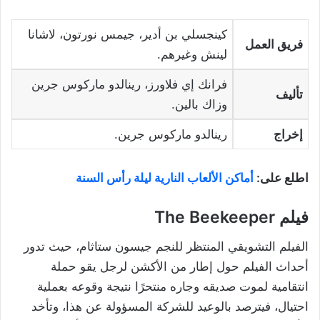
كينجسلي بن أدير، جيمس نورتون، لاشانا
فريق العمل
لينش وغيرهم.
فرانك إي فلاورز، رينالدو ماركوس جرين
تأليف
وزاك بالين.
إخراج
رينالدو ماركوس جرين.
اطلع على:
أماكن الألعاب النارية ليلة رأس السنة
فيلم The Beekeeper
الفيلم التشويقي المنتظر للنجم جيسون ستاثام، حيث تدور
أحداث الفيلم حول إطار من الأكشن لرجل يقو حملة
انتقامية لموت صديقه وجاره منتحرًا نتيجة وقوعه بعملية
احتيال، فيترصد بالوعيد للشركة المسؤولة عن هذا، وتأخد