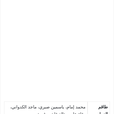
طاقم
محمد إمام، ياسمين صبري، ماجد الكدواني،