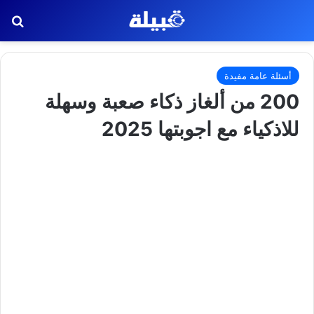
بح
أسئلة عامة مفيدة
200 من ألغاز ذكاء صعبة وسهلة
للاذكياء مع اجوبتها 2025