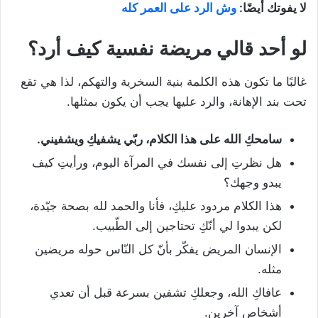
لا يفوتك أيضًا:
وش الرد على العمر كله
لو
أحد
قالي
مريضة
نفسية
كيف
أرد؟
غالبًا ما تكون هذه الكلمة بنية السخرية والتهكم، لذا هي تقع
تحت بند الإهانة، والرد عليها يجب أن يكون بمثلها.
سامحكِ الله على هذا الكلام، ربّي يشفيكِ ويشفيني
.
هل نظرتِ إلى نفسك في المرآة اليوم، ورأيتِ كيف
يبدو وجهك؟
هذا الكلام مردود عليكِ، فأنا والحمد لله بصحة جيّدة،
لكن يبدوا لي أنّكِ تحتاجين إلى الطّبيب.
الإنسان المريض يفكّر بأنّ كل النّاس حوله مريضين
مثله.
عافاكِ الله، وجعلكِ تشفين بسرعة قبل أن تعدي
أشخاص آخرين.