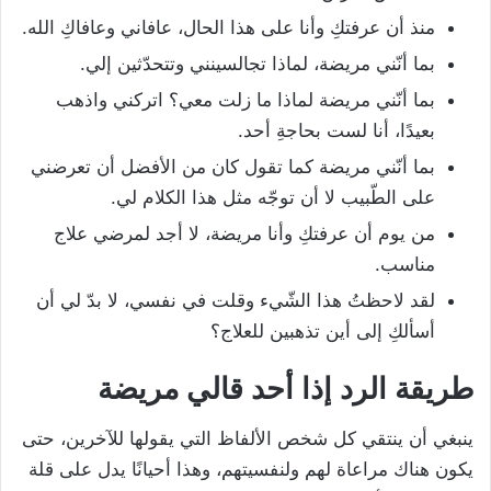
منذ أن عرفتكِ وأنا على هذا الحال، عافاني وعافاكِ الله.
بما أنّني مريضة، لماذا تجالسينني وتتحدّثين إلي.
بما أنّني مريضة لماذا ما زلت معي؟ اتركني واذهب
بعيدًا، أنا لست بحاجةِ أحد.
بما أنّني مريضة كما تقول كان من الأفضل أن تعرضني
على الطّبيب لا أن توجّه مثل هذا الكلام لي.
من يوم أن عرفتكِ وأنا مريضة، لا أجد لمرضي علاج
مناسب.
لقد لاحظتُ هذا الشّيء وقلت في نفسي، لا بدّ لي أن
أسألكِ إلى أين تذهبين للعلاج؟
طريقة الرد
إذا
أحد
قالي
مريضة
ينبغي أن ينتقي كل شخص الألفاظ التي يقولها للآخرين، حتى
يكون هناك مراعاة لهم ولنفسيتهم، وهذا أحيانًا يدل على قلة