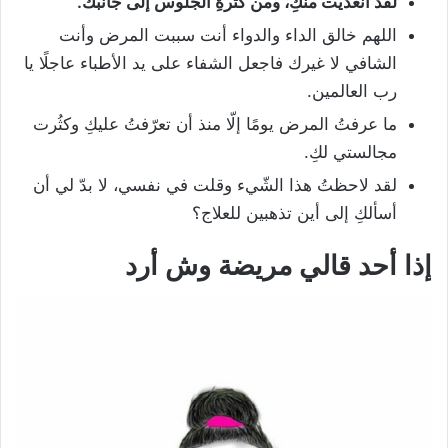
لقد انعديت منكِ، ومن كثرةِ الجّلوس إلى جانبك.
اللهم خالق الداء والدواء أنت سببت المرض وأنت
الشافي لا غيرك فاجعل الشفاء على يد الأطباء عاجلًا يا
رب العالمين.
ما عرفتُ المرض يومًا إلّا منذ أن تعرّفتُ عليكِ وكثُرت
مجالستي لكِ.
لقد لاحظتُ هذا الشّيء وقلت في نفسي، لا بدّ لي أن
أسألكِ إلى أين تذهبين للعلاج؟
إذا
أحد
قالي
مريضة
وش
أرد