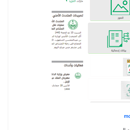
mo
 المرور.