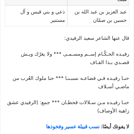
عبد العزيز بن عبد الله بن
ذعي و بني قيس و آل
حسين بن صمّان
مستنير
قال عنها الشاعر سعيد الرفيدي:
رفيـده الحـكّـام إســم ومسـمـى *** ولا يغرّك ويـش
قصـدي بـذا القـاف
حنـا رفيـده فـي قضاعـه نسبـنـا *** حنا ملوك العُرب من
ماضـي أسـلاف
حنـا رفيـده مـن سـلالات قحطـان *** جمع: (الرفيدي عشق
زاهية الأوصاف)
لا يفوتك أيضًا:
نسب قبيلة عسير وفخوذها