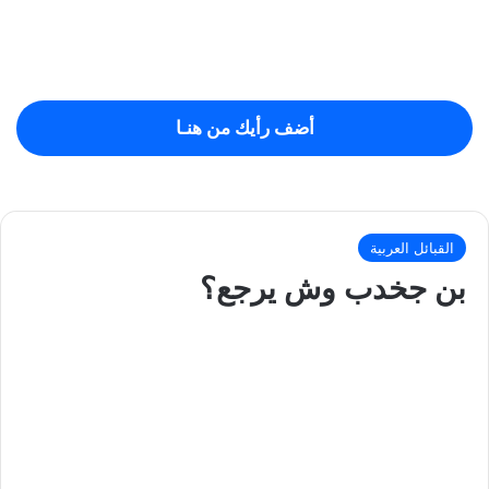
أضف رأيك من هنـا