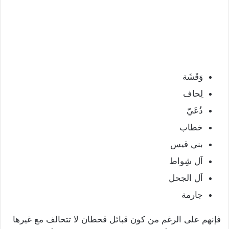
وَقَشَة
لِحاف
ذُعَيّ
خطاب
بني قيس
آل شِواط
آل الجحل
جارمة
فإنهم على الرغم من كون قبائل قحطان لا تتحالف مع غيرها