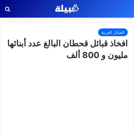
بح
القبائل العربية
افخاذ قبائل قحطان البالغ عدد أبنائها
مليون و 800 ألف