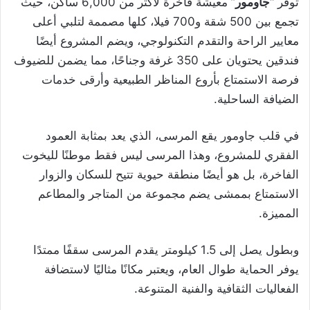
توفر “
جاومور
” معيشة فاخرة لأكثر من 6,000 ساكن، حيث
تجمع بين 500 شقة و700 فيلا، كلها مصممة لتلبي أعلى
معايير الراحة والتقدم التكنولوجي، ويضم المشروع أيضًا
فندقين يحتويان على 350 غرفة وجناحًا، مما يضمن للضيوف
فرصة الاستمتاع بأروع المناظر الطبيعية وأرقى خدمات
الضيافة الساحلية.
في قلب جاومور يقع المرسى، الذي يعد بمثابة العمود
الفقري للمشروع، وهذا المرسى ليس فقط موطنًا لليخوت
الفاخرة، بل هو أيضًا منطقة حيوية تتيح للسكان والزوار
الاستمتاع بممشى يضم مجموعة من المتاجر والمطاعم
المميزة.
وبطول يصل إلى 1.5 كيلومتر يقدم المرسى سقفًا ممتدًا
يوفر الحماية طوال العام، ويعتبر مكانًا مثاليًا لاستضافة
الفعاليات الثقافية والفنية المتنوعة.