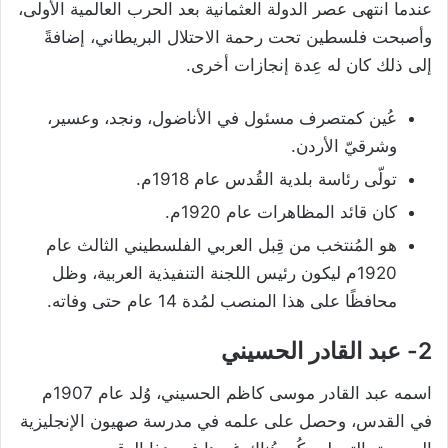
عندما انتهى عصر الدولة العثمانية بعد الحرب العالمية الأولى،
وأصبحت فلسطين تحت رحمة الاحتلال البريطاني، إضافةً
إلى ذلك كان له عِدة إنجازات أخرى.
عُين كمتصرف مسئول في الأناضول، ونجد، وعسير،
وشرقيّ الأردن.
تولّى رئاسة بلدية القُدس عام 1918م.
كان قائد المظاهرات عام 1920م.
هو المُنتخب من قِبل العربي الفلسطيني الثالث عام
1920م ليكون رئيس اللجنة التنفيذية العربية، وظل
محافظًا على هذا المنصب لمُدة 14 عام حتى وفاته.
2- عبد القادر الحسيني
اسمه عبد القادر موسى كاظم الحسيني، وُلد عام 1907م
في القدس، وحصل على علمه في مدرسة صهيون الإنجليزية