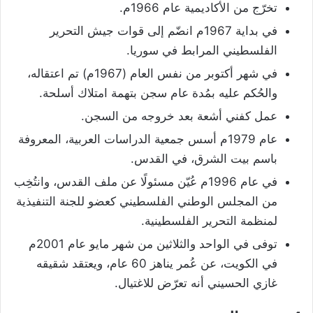
تخرّج من الأكاديمية عام 1966م.
في بداية 1967م انضّم إلى قوات جيش التحرير
الفلسطيني المرابط في سوريا.
في شهر أكتوبر من نفس العام (1967م) تم اعتقاله،
والحُكم عليه بمُدة عام سجن بتهمة امتلاك أسلحة.
عمل كفني أشعة بعد خروجه من السجن.
عام 1979م أسس جمعية الدراسات العربية، المعروفة
باسم بيت الشرق، في القدس.
في عام 1996م عُيّن مسئولًا عن ملف القدس، وانتُخِب
من المجلس الوطني الفلسطيني كعضو للجنة التنفيذية
لمنظمة التحرير الفلسطينية.
توفى في الواحد والثلاثين من شهر مايو عام 2001م
في الكويت، عن عُمر يناهز 60 عام، ويعتقد شقيقه
غازي الحسيني أنه تعرّض للاغتيال.