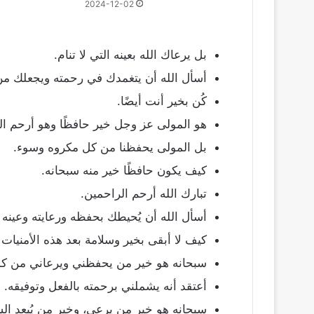
2024-12-02
بل يرعاك الله بعينه التي لا تنام.
أسأل الله أن يتغمدك في رحمته ويجعلك من
كُن بخير أنت أيضًا.
هو المولى عز وجل خير حافظًا وهو أرحم ال
بل المولى يحفظنا من كل مكروه وسوء.
كيف يكون حافظًا خير منه سبحانه.
تبارك الله أرحم الراحمين.
أسأل الله أن يُحيطك بحفظه ورعايته وعينه ال
كيف لا أبقى بخير وسلامة بعد هذه الأمنيات 
سبحانه هو خير من يحفظني ويرعاني من ك
أعتقد أنه يشملني برحمته بالفعل وتوفيقه.
سبحانه هو خير من يرعى، وخير من يُبعد الشر