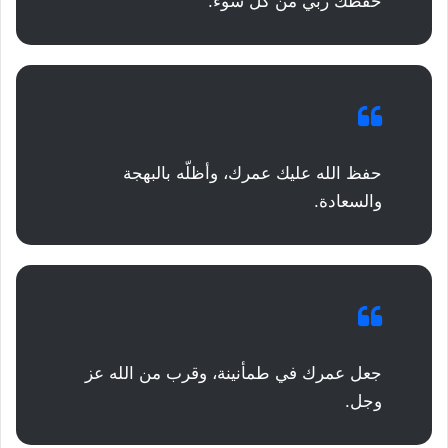
حفظك ربي من كل سوء.
حفظ الله عليك عمرك، وأظلّه بالبهجة
والسعادة.
جعل عمرك في طمأنينة، وقرب من الله عز
وجل.