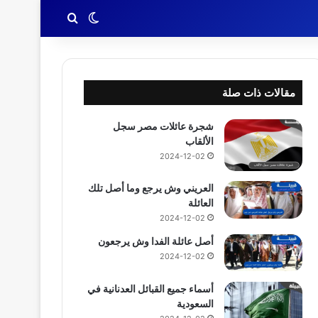
بحث عن
الوضع المظلم
مقالات ذات صلة
شجرة عائلات مصر سجل
الألقاب
2024-12-02
العريني وش يرجع وما أصل تلك
العائلة
2024-12-02
أصل عائلة الفدا وش يرجعون
2024-12-02
أسماء جميع القبائل العدنانية في
السعودية