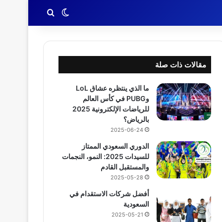
بحث عن
الوضع المظلم
مقالات ذات صلة
ما الذي ينتظره عشاق LoL
وPUBG في كأس العالم
للرياضات الإلكترونية 2025
بالرياض؟
2025-06-24
الدوري السعودي الممتاز
للسيدات 2025: النمو، النجمات
والمستقبل القادم
2025-05-28
أفضل شركات الاستقدام في
السعودية
2025-05-21