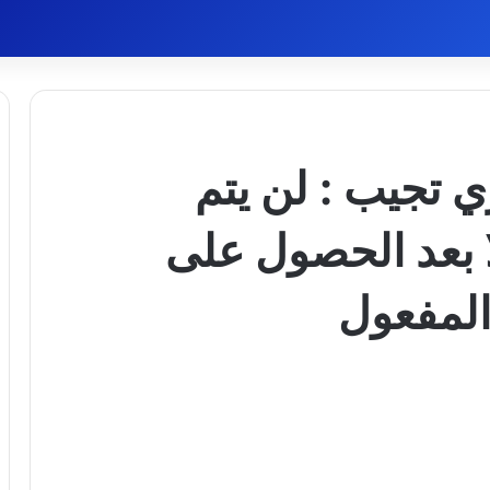
 تجيب : لن يتم
 بعد الحصول على
لمفعول