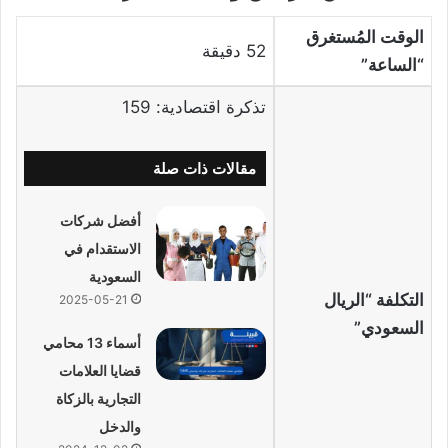
الوقت المُستغرق
52 دقيقة
“الساعة”
تذكرة اقتصادية: 159
مقالات ذات صلة
أفضل شركات
الاستقدام في
السعودية
التكلفة “الريال
2025-05-21
السعودي”
أسماء 13 محامي
قضايا العلامات
التجارية بالزكاة
والدخل