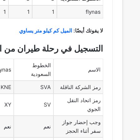
1
1
1
flynas
لا يفوتك أيضًا:
الميل كم كيلو متر يساوي
التسجيل في رحلة طيران من الق
الخطوط
الاسم
lynas
السعودية
رمز الشركة الناقلة
SVA
KNE
رمز اتحاد النقل
XY
SV
الجوي
وجب إحضار جواز
نعم
نعم
سفر أثناء الحجز