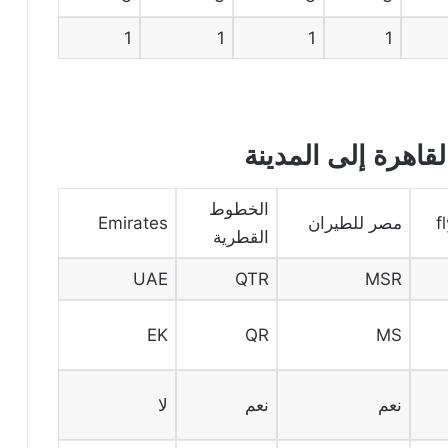
1
1
1
1
اهرة إلى المدينة
الخطوط
f
مصر للطيران
Emirates
القطرية
UAE
QTR
MSR
EK
QR
MS
نعم
نعم
لا