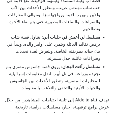
قصة أب وابنه المتشدد وابنتهما الوحيدة، تقع الابنة في
حب شاب مهندس غريب، وتتطور الأحداث بين الأب
والابن وتهريب الابنة وزواجها سرًا، وتتوالى المفارقات
والصراعات واللقاءات المصيرية حتى يتم لقاء الأخوة
وتصالحهم.
مسلسل لن أعيش في جلباب أبي:
يتناول قصة شاب
يرفض تقاليد العائلة ويتمرد على أوامر والده، ويبدأ في
بناء حياته بطريقته الخاصة، ويتعرض لعدة تحديات
وصراعات عائلية خلال مسيرته.
مسلسل رأفت الهجان:
يروي قصة جاسوس مصري يتم
تجنيده وزراعته في تل أبيب لنقل معلومات إسرائيلية
للمخابرات المصرية، وتتطور الأحداث بين الجاسوس
والجهات الأمنية والتخفي والتلاعب بالمعلومات.
تهدف قناة Aldelta إلى تلبية احتياجات المشاهدين من خلال
عرض برامج ترفيهية، أخبار، مسلسلات درامية، تاريخية،