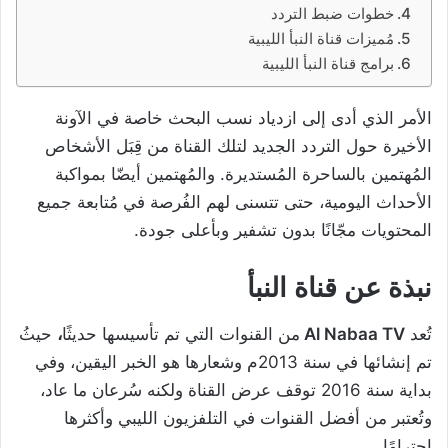
خطوات ضبط التردد
مُميزات قناة النبأ الليبية
برامج قناة النبأ الليبية
الأمر الذي أدى إلى ازدياد نسب البحث خاصة في الآونة
الأخيرة حول التردد الجديد لتلك القناة من قِبَل الأشخاص
المُهتمين بالساحرة المُستديرة. والمُهتمين أيضّا بمواكبة
الأحداث اليومية، حتى تتسنى لهم الفُرصة في مُتابعة جميع
المحتويات مجّانًا بدون تشفير وبأعلى جودة.
نبذة عن قناة النبأ
تُعد
Al Nabaa TV
من القنوات التي تم تأسيسها حديثًا
،
حيثُ
تم إنشائها في سنة 2013م وشعارها هو الخبر اليقين، وفي
بداية سنة 2016 توقف عرض القناة ولكنه سُرعان ما عاد،
وتُعتبر من أفضل القنوات في التلفزيون الليبي وأكثرها
احترامًا.