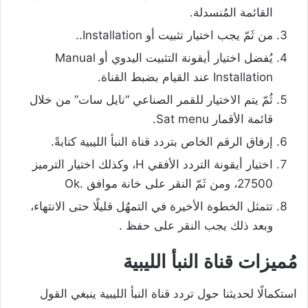
القائمة المُنسدلة.
من ثَمّ يجب اختيار تثبيت أو Installation..
يُفضل اختيار أيقونة التثبيت اليدوي أو Manual
Installation عند القيام بضبط القناة.
ثُمّ يتم الاختيار للقمر الصناعي “نايل سات” من خلال
قائمة الأقمار Sat menu.
إرفاق الرقم الخاص بتردد قناة النبأ الليبية كتابةً.
اختيار أيقونة التردد الأفقي H، وكذلك اختيار الترميز
27500، ومن ثَمّ النقر على خانة موافق .Ok
تتمثل الخطوة الأخيرة في التمهُل قليلًا حتى الانتهاء،
وبعد ذلك يجب النقر على حفظ .
مُميزات قناة النبأ الليبية
استكمالًا لحديثنا حول تردد قناة النبأ الليبية ينبغي القول