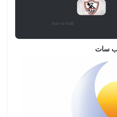
تردد قناة الزمالك 2025
Zamalek TV على الأقمار
الصناعية
2024-12-02
رب سات