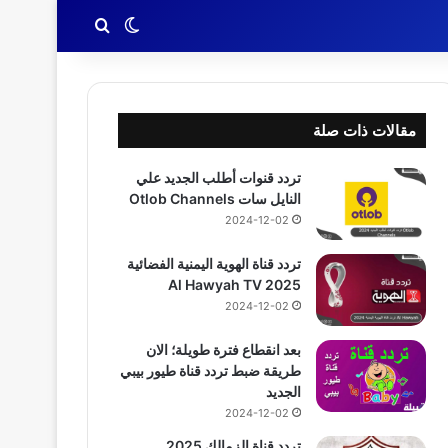
بحث عن
الوضع المظلم
مقالات ذات صلة
تردد قنوات أطلب الجديد علي
النايل سات Otlob Channels
2024-12-02
تردد قناة الهوية اليمنية الفضائية
2025 Al Hawyah TV
2024-12-02
بعد انقطاع فترة طويلة؛ الان
طريقة ضبط تردد قناة طيور بيبي
الجديد
2024-12-02
تردد قناة الزمالك 2025