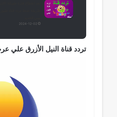
بعد انقطاع فترة طويلة؛ الان
طريقة ضبط تردد قناة طيور
بيبي الجديد
2024-12-02
تردد قناة النيل الأزرق علي ع