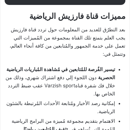
مميزات قناة فارزيش الرياضية
بعد التطرُق للعديد من المعلومات حول تردد قناة فارزيش
يجب العلم بتمتع تلك القناة بمجموعة من المُميزات التي
تعمل على خدمة الجمهور والمُتابعين من كافة أنحاء العالم،
وتتمثل في:
تيسير الفُرصة للمُتابعين في مُشاهدة المُباريات الرياضية
الحصرية
دون اللجوء إلي دفع اشتراك شهري، وذلك من
خلال فك شفرة قناةVarzish sport عقب ضبط التردد
الخاص بها.
إمكانية رصد الأخبار ومُتابعة الأحداث المُرتبطة بالشئون
الرياضية.
الاهتمام بتقديم مجموعة مُميزة من البرامج الرياضية
المُهمة التي تُساهم في
تثقيف المُتابعين رياضيًا.