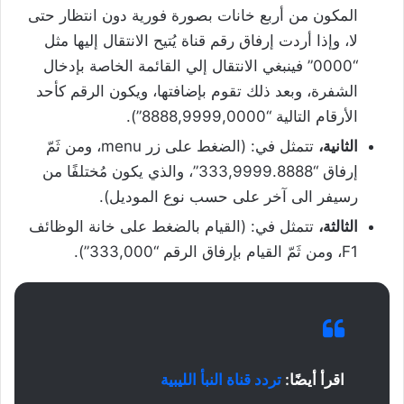
المكون من أربع خانات بصورة فورية دون انتظار حتى
لا، وإذا أردت إرفاق رقم قناة يُتيح الانتقال إليها مثل
“0000” فينبغي الانتقال إلي القائمة الخاصة بإدخال
الشفرة، وبعد ذلك تقوم بإضافتها، ويكون الرقم كأحد
الأرقام التالية “8888,9999,0000”).
الثانية،
تتمثل في: (الضغط على زر menu، ومن ثَمّ
إرفاق “333,9999.8888”، والذي يكون مُختلفًا من
رسيفر الى آخر على حسب نوع الموديل).
الثالثة،
تتمثل في: (القيام بالضغط على خانة الوظائف
F1، ومن ثَمّ القيام بإرفاق الرقم “333,000”).
اقرأ أيضًا:
تردد قناة النبأ الليبية