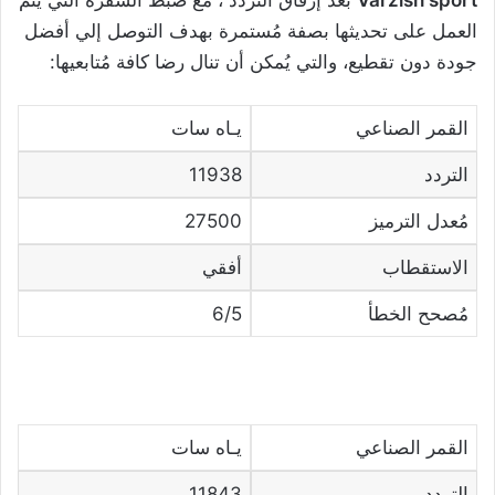
Varzish sport
بعد إرفاق التردد ، مع ضبط الشفرة التي يتم
العمل على تحديثها بصفة مُستمرة بهدف التوصل إلي أفضل
جودة دون تقطيع، والتي يُمكن أن تنال رضا كافة مُتابعيها:
القمر الصناعي
يـاه سات
التردد
11938
مُعدل الترميز
27500
الاستقطاب
أفقي
مُصحح الخطأ
6/5
القمر الصناعي
يـاه سات
التردد
11843