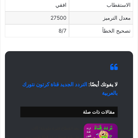
الاستقطاب
افقي
معدل الترميز
27500
تصحيح الخطأ
8/7
لا يفوتك أيضًا:
التردد الجديد قناة كرتون نتورك
بالعربية
مقالات ذات صلة
بعد انقطاع فترة طويلة؛ الان
طريقة ضبط تردد قناة طيور بيبي