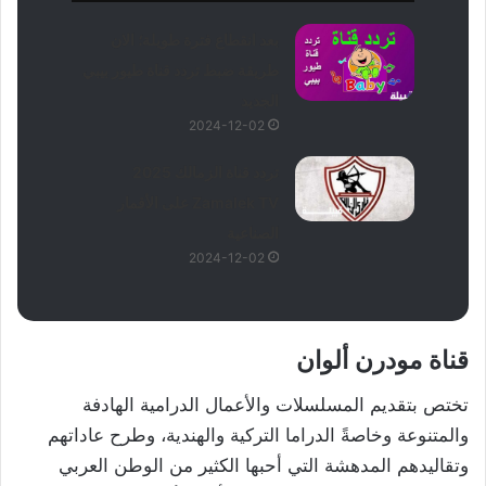
بعد انقطاع فترة طويلة؛ الان
طريقة ضبط تردد قناة طيور بيبي
الجديد
2024-12-02
تردد قناة الزمالك 2025
Zamalek TV على الأقمار
الصناعية
2024-12-02
قناة مودرن ألوان
تختص بتقديم المسلسلات والأعمال الدرامية الهادفة
والمتنوعة وخاصةً الدراما التركية والهندية، وطرح عاداتهم
وتقاليدهم المدهشة التي أحبها الكثير من الوطن العربي