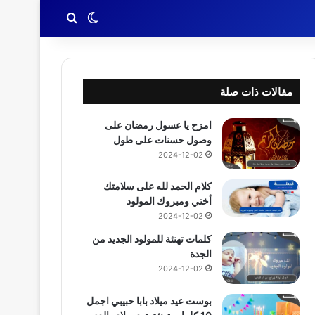
بحث عن
الوضع المظلم
مقالات ذات صلة
امزح يا عسول رمضان على
وصول حسنات على طول
2024-12-02
كلام الحمد لله على سلامتك
أختي ومبروك المولود
2024-12-02
كلمات تهنئة للمولود الجديد من
الجدة
2024-12-02
بوست عيد ميلاد بابا حبيبي اجمل