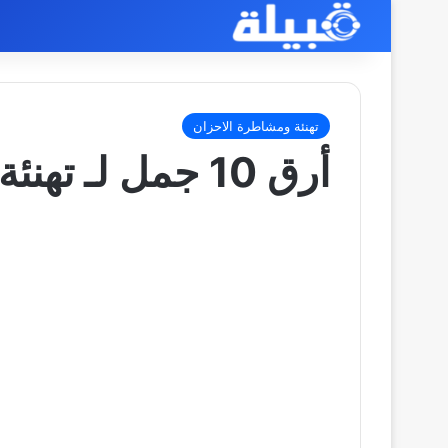
تهنئة ومشاطرة الاحزان
أرق 10 جمل لـ تهنئة عقد قران أخي الغالي