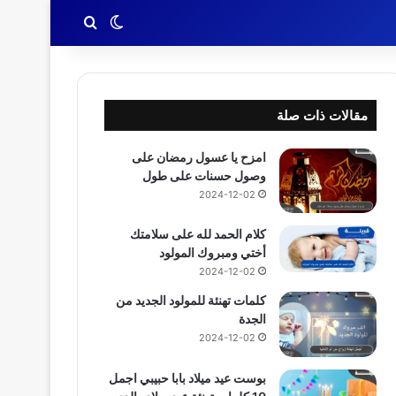
بحث عن
الوضع المظلم
مقالات ذات صلة
امزح يا عسول رمضان على
وصول حسنات على طول
2024-12-02
كلام الحمد لله على سلامتك
أختي ومبروك المولود
2024-12-02
كلمات تهنئة للمولود الجديد من
الجدة
2024-12-02
بوست عيد ميلاد بابا حبيبي اجمل