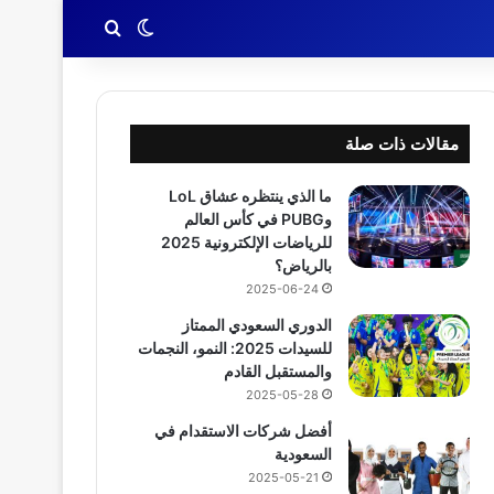
بحث عن
الوضع المظلم
مقالات ذات صلة
ما الذي ينتظره عشاق LoL
وPUBG في كأس العالم
للرياضات الإلكترونية 2025
بالرياض؟
2025-06-24
الدوري السعودي الممتاز
للسيدات 2025: النمو، النجمات
والمستقبل القادم
2025-05-28
أفضل شركات الاستقدام في
السعودية
2025-05-21