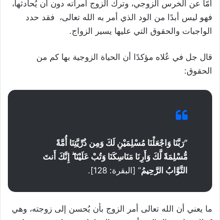
أمّا عن الخرس الزوجي، وترك الزوج امرأته دون أن يُحادثها،
فهو ليس أبدًا من الود الذي أمر به الله تعالى، فقد حدد
الواجبات والحقوق التي عليها يسير الزواج.
قال جل في عُلاه مؤكدًا أن الحياة الزوجية بها كم من
الحقوق:
“رَبَّنَا وَاجْعَلْنَا مُسْلِمَيْنِ لَكَ وَمِن ذُرِّيَّتِنَا أُمَّةً
مُّسْلِمَةً لَّكَ وَأَرِنَا مَنَاسِكَنَا وَتُبْ عَلَيْنَا ۖ إِنَّكَ أَنتَ
التَّوَّابُ الرَّحِيمُ
” [البقرة: 128].
ما يعني أن الله تعالى أمر الزوج بأن يُحسن إلى زوجته، وهي