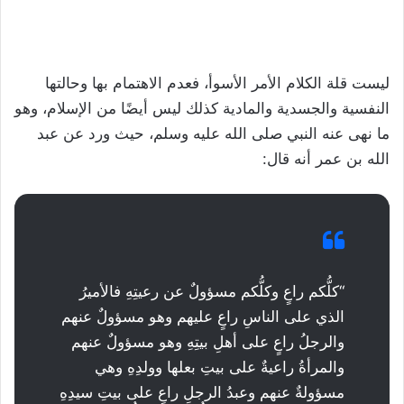
ليست قلة الكلام الأمر الأسوأ، فعدم الاهتمام بها وحالتها
النفسية والجسدية والمادية كذلك ليس أيضًا من الإسلام، وهو
ما نهى عنه النبي صلى الله عليه وسلم، حيث ورد عن عبد
الله بن عمر أنه قال:
“كلُّكم راعٍ وكلُّكم مسؤولٌ عن رعيتِهِ فالأميرُ
الذي على الناسِ راعٍ عليهم وهو مسؤولٌ عنهم
والرجلُ راعٍ على أهلِ بيتِهِ وهو مسؤولٌ عنهم
والمرأةُ راعيةٌ على بيتِ بعلها وولدِهِ وهي
مسؤولةٌ عنهم وعبدُ الرجلِ راعٍ على بيتِ سيدِهِ