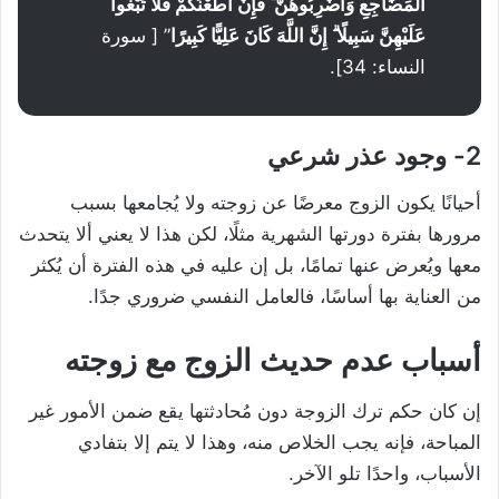
الْمَضَاجِعِ وَاضْرِبُوهُنَّ ۖ فَإِنْ أَطَعْنَكُمْ فَلَا تَبْغُوا
عَلَيْهِنَّ سَبِيلًا ۗ إِنَّ اللَّهَ كَانَ عَلِيًّا كَبِيرًا
” [ سورة
النساء: 34].
2- وجود عذر شرعي
أحيانًا يكون الزوج معرضًا عن زوجته ولا يُجامعها بسبب
مرورها بفترة دورتها الشهرية مثلًا، لكن هذا لا يعني ألا يتحدث
معها ويُعرض عنها تمامًا، بل إن عليه في هذه الفترة أن يُكثر
من العناية بها أساسًا، فالعامل النفسي ضروري جدًا.
أسباب عدم حديث الزوج مع زوجته
إن كان حكم ترك الزوجة دون مُحادثتها يقع ضمن الأمور غير
المباحة، فإنه يجب الخلاص منه، وهذا لا يتم إلا بتفادي
الأسباب، واحدًا تلو الآخر.