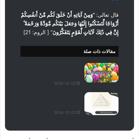
قال تعالى:
“وَمِنْ آيَاتِهِ أَنْ خَلَقَ لَكُم مِّنْ أَنفُسِكُمْ
أَزْوَاجًا لِّتَسْكُنُوا إِلَيْهَا وَجَعَلَ بَيْنَكُم مَّوَدَّةً وَرَحْمَةً ۚ
إِنَّ فِي ذَٰلِكَ لَآيَاتٍ لِّقَوْمٍ يَتَفَكَّرُونَ
” [ الروم: 21]
مقالات ذات صلة
ما هو السبب في توافق شم
النسيم مع يوم الإثنين
2024-12-02
ما هي مراتب الدين الثلاثة ؟
(الإسلام الإيمان الإحسان)
2024-12-02