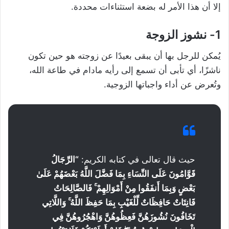
إلا أن هذا الأمر له بضعة استثناءات محددة.
1- نشوز الزوجة
يُمكن للرجل بها أن يبقى بعيدًا عن زوجته هو حين تكون
ناشزًا، أي تأبى أن تسمع إلى رأيه مادام في طاعة الله،
وتُعرض عن أداء واجباتها الزوجية.
حيث قال تعالى في كتابه الكريم:
“الرِّجَالُ
قَوَّامُونَ عَلَى النِّسَاءِ بِمَا فَضَّلَ اللَّهُ بَعْضَهُمْ عَلَىٰ
بَعْضٍ وَبِمَا أَنفَقُوا مِنْ أَمْوَالِهِمْ ۚ فَالصَّالِحَاتُ
قَانِتَاتٌ حَافِظَاتٌ لِّلْغَيْبِ بِمَا حَفِظَ اللَّهُ ۚ وَاللَّاتِي
تَخَافُونَ نُشُوزَهُنَّ فَعِظُوهُنَّ وَاهْجُرُوهُنَّ فِي