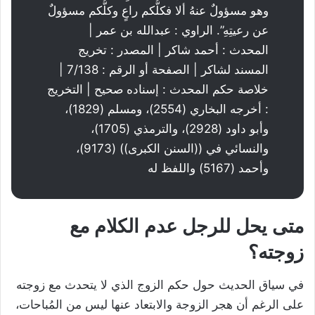
وهو مسؤولٌ عنهُ ألا فكلُّكم راعٍ وكلُّكم مسؤولٌ
عن رعيتِهِ”. الراوي : عبدالله بن عمر |
المحدث : أحمد شاكر | المصدر : تخريج
المسند لشاكر | الصفحة أو الرقم : 7/138 |
خلاصة حكم المحدث : إسناده صحيح | التخريج
: أخرجه البخاري (2554)، ومسلم (1829)،
وأبو داود (2928)، والترمذي (1705)،
والنسائي في ((السنن الكبرى)) (9173)،
وأحمد (5167) واللفظ له
متى يحل للرجل عدم الكلام مع
زوجته؟
في سياق الحديث حول حكم الزوج الذي لا يتحدث مع زوجته
على الرغم أن هجر الزوجة والابتعاد عنها ليس من المُباحات،