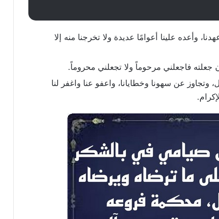
نا، وأعده علينا أعوامًا عديدة ولا تخرجنا منه إلا
ن جعلته فاجعلني مرحوماً ولا تجعلني محروماً.
ل، وتجاوز عن سهونا وخطايانا، واعفو عنا واغفر لنا
إكرام.