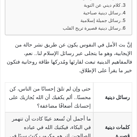
كلام ديني عن التوبة
رسائل دينية صباحية
رسائل جميلة إسلامية
رسائل دينية قصيرة تريح القلب
إنَّ بث الأمل في النفوس يكون عن طريق نشر حالة من
الإيجابية، وهو ما يتجلى عبر رسائل الإسلام لنا.. نعم،
فالمفاهيم الدينية تبعث لقارئها ومُدركها طاقة روحانية فتكون
خير ما يقرأ على الإطلاق.
حتى وإن لم تلقَ إحسانًا من الناس، كن
رسائل دينية
محسنًا.. ألم يكفيك أن الله يُجازيك على
إحسانك أضعافًا مضاعفة؟
ما أجمل أن تُسعد عينًا كادت أن تنهمر
كلمات دينية
في البكاء، فيكتبك الله في عباده
قصيرة
الصالحين إثر هم مكروب كنتَ سببًا في