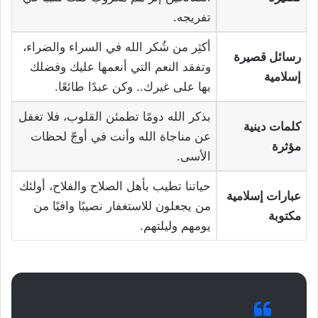
تفريجه.
أكثِر من شُكر الله في السراء والضراء،
رسائل قصيرة
وتفقد النعم التي أنعمها عليك وفضلك
إسلامية
بها على غيرك.. وكن عبدًا طائعًا.
بذكر الله دومًا تطمئن القلوب، فلا تغفل
كلمات دينية
عن مناجاة الله وأنت في أوجّ لحظات
مؤثرة
الأسى.
حياتنا تطيب بأهل الصلاح والفلاح، أولئك
عبارات إسلامية
من يجعلون للاستغفار نصيبًا وافيًا من
مكتوبة
يومهم وليلتهم.