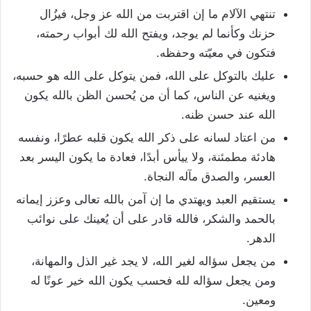
تنتهي الآلام ما إن اقتربت من الله عز وجل، فيزُال
حزنك وكأنما لم يوجد، ويفتح الله لك أبواب رحمته،
فتكون في معيّته وحفظه.
عليك بالتوكل على الله، فمن يتوكل على الله هو حسبه،
ويغنيه عن الناس، كما أن من يُحسن الظن بالله يكون
الله عند حسن ظنه.
من اعتاد لسانه على ذكر الله يكون قلبه عطرًا، ونفسه
هادئة مطمئنة، ولا ييأس أبدًا، فعادة ما يكون اليسر بعد
العسر، والصدق مآله النجاة.
يستقيم العبد ويهتدي ما إن آمن بالله تعالى وعزز إيمانه
بالحمد والشكر، فالله قادر على أن يُعينك على نوائب
الدهر.
من يجعل سؤاله لغير الله، لا يجد غير الذل والمهانة،
ومن يجعل سؤاله لله فحسب يكون الله خير عونًا له
ومعين.