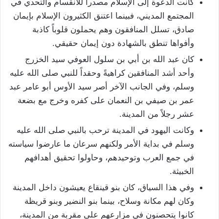
كانت الدعوة إلى الإسلام مصدراً للانقسام والتحدي في
المجتمع المديني، فبينما اعتنق الكثيرون الإسلام بإيمان
صادق، تسلل المنافقون وهم يحملون قلوباً كاذبة
وأفواها تنطق بالشهادة دون إيمان حقيقي.
كان عبد الله بن أبي بن سلول العوفي سيد الخزرج
وأحد أشد المنافقين كراهيةً وحقداً للنبي صلى الله عليه
وسلم، وفي الجانب الآخر أصر سيد الأوس أبو عامر عبد
عمر بن صيفي بن النعمان على كفره وخرج مع بضعة
عشر رجلاً من المدينة.
وكانت اليهود في المدينة ترحب بالنبي صلى الله عليه
وسلم في بداية الأمر ولكنهم سرعان ما عارضوا سياسته
في جمع العرب وتوحيدهم، وحاولوا تحقيق أهدافهم
الخبيثة.
وفي هذا السياق، كان بنو قينقاع يعيشون داخل المدينة
وكان لهم مكانة وسلاح، بينما بنو النضير وبنو قريظة
كانوا يتحصنون في مزارعهم على مقربة من المدينة،