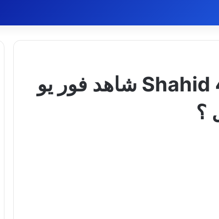
ما هو رابط موقع Shahid 4u شاهد فور يو
 ؟