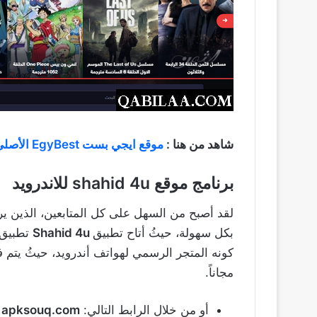
شاهد من هنا :
موقع ايجي بست EgyBest الأصلي
برنامج موقع
shahid 4u
للاندرويد
لقد أصبح من السهل على كل المتابعين، الذين ي
بكل سهولة، حيثُ أتاح تطبيق
Shahid 4u
تطبيق 
كونه المتجر الرسمي لهواتف أندرويد، حيثُ يتم ف
مجاناً.
أو من خلال الرابط التالي:
apksouq.com