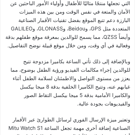
التي تجعلها منتجًا مثاليًا للأطفال وأولياء الأمور الباحثين عن
الأمان والمتعة في نفس الوقت ومن بين هذه الميزات
البارزة دعم تتبع الموقع بفضل تقنيات الأقمار الصناعية
المتعددة مثل GPS، وBeidou، وGLONASS، وGALILEO
وأيضاً QZSS، مما يسمح للوالدين بمعرفة موقع طفلهم بدقة
وفعالية في أي وقت، ومن خلال موقع قبيلة نوضح التفاصيل.
وبالإضافة إلى ذلك تأتي الساعة بكاميرا مزدوجة تتيح
للوالدين إجراء مكالمات الفيديو ورؤية الطفل بوضوح، مما
يعزز من مستوى التواصل والاطمئنان لسلامة الطفل أثناء
غيابهم عنه، وتتيح الكاميرا الخلفية بدقة 8 ميجا بيكسل
والكاميرا الأمامية بدقة 5 ميجا بيكسل التقاط الصور
والفيديوهات بجودة عالية.
وتعتبر ميزة الإرسال الفوري لرسائل الطوارئ عبر الأقمار
الصناعية إضافة أخرى مهمة تجعل الساعة Mitu Watch S1