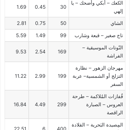
الكعك – أبكي وأضحك – يا
1.69
0.45
30
إلهي
الشاي
50
0.75
2.81
تاج صغير – قبعة وشارب
99
1.49
5.59
النّوتات الموسيقية –
9.53
2.54
169
الفراشة
مهرجان الزهور – نظارة
التزلج أو الشمسية– عربة
199
2.99
11.22
السفر
قُفازات المُلاكمة – طرحة
العروس – الصبارة
299
4.49
16.84
الراقصة
المِصيدة البَحرية – القلادة
22.51
6
400