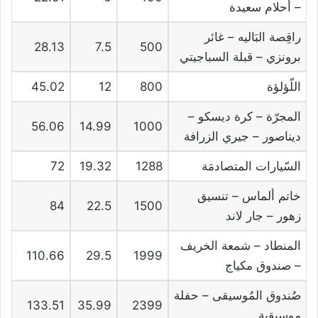
– أحلام سعيدة
راقِصة البَاليه – غائر
28.13
7.5
500
برونزي – قبلة السباجيتي
اللّؤلؤة
800
12
45.02
المجرّة – كرة ديسكو –
56.06
14.99
1000
ديناصور – جيري الزرافة
السّيارات المتصادمَة
1288
19.32
72
خاتم ألماس – تنسيق
84
22.5
1500
زهور – جار لاند
المنطاد – شمعة الخريف
110.66
29.5
1999
– صندوق مكياج
صُندوق المُوسيقى – حفلة
133.51
35.99
2399
موسيقية