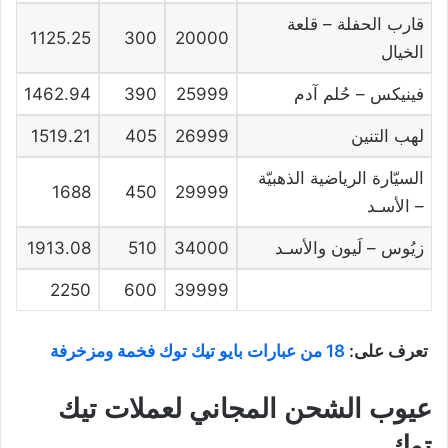
قارب الحفلة – قلعة
1125.25
300
20000
الخيال
فينيكس – حُلم آدم
25999
390
1462.94
لهب التنين
26999
405
1519.21
السيّارة الرياضية الذهبيّة
1688
450
29999
– الأسـد
زيُوس – لَيون والأسـد
34000
510
1913.08
2250
600
39999
تعرف على:
18 من عبارات بايو تيك توك فخمة ومزخرفة
عيوب الشحن المجاني لعملات تيك
توك