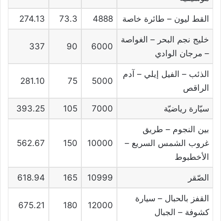
القط ليون – طائرة خاصة
4888
73.3
274.13
خليج نجم البحر – الغواصة
337
90
6000
– مرجان الوادي
الذئب – الفيل إيلي – آدم
281.10
75
5000
الراقص
سيّارة رياضيّة
7000
105
393.25
بين النجوم – طريق
غروب الشمس السريع –
10000
150
562.67
الأخطبوط
الصّقر
10999
165
618.94
القفز بالحبال – سيارة
675.21
180
12000
كشوفة – الجبال