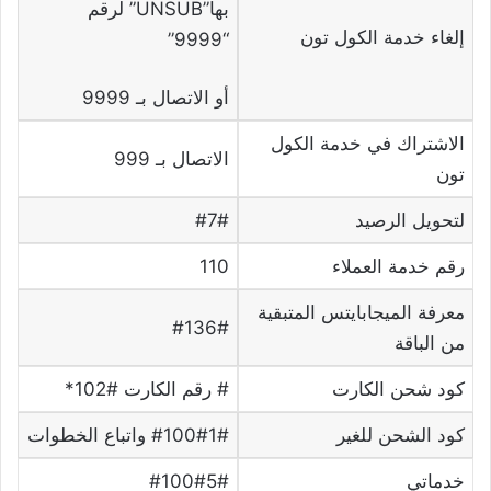
بها”UNSUB” لرقم
إلغاء خدمة الكول تون
“9999”
أو الاتصال بـ 9999
الاشتراك في خدمة الكول
الاتصال بـ 999
تون
لتحويل الرصيد
#7#
رقم خدمة العملاء
110
معرفة الميجابايتس المتبقية
#136#
من الباقة
كود شحن الكارت
# رقم الكارت #102*
كود الشحن للغير
#100#1# واتباع الخطوات
خدماتي
#100#5#