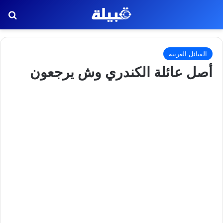
بح
القبائل العربية
أصل عائلة الكندري وش يرجعون