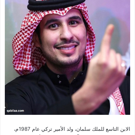
الابن التاسع للملك سلمان، ولد الأمير تركي عام 1987م،