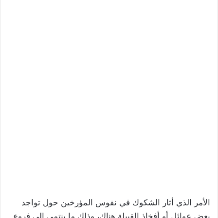
الأمر الذي أثار الشكوك في نفوس المؤرخين حول تواجد
بعض عوائل أو أفخاذ القبيلة هناك، وذلك ما ينتمي إلى فروع