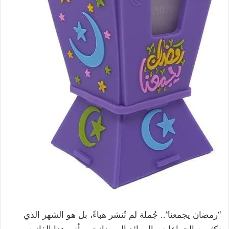
“رمضان يجمعنا”.. جُملة لم تُنشر هباءً، بل هو الشهر الذي
تكثر به الجماعات والموائد الرمضانية، ويأتي هذا الفانوس