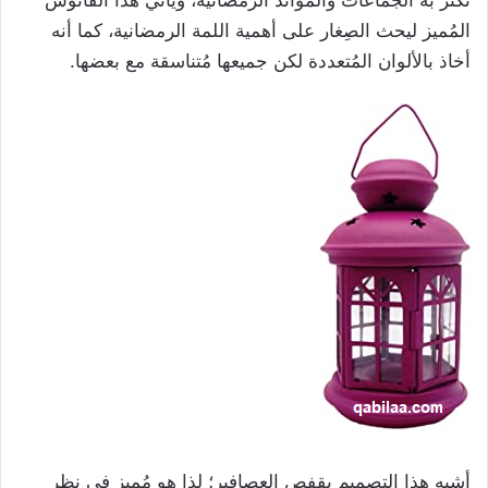
المُميز ليحث الصِغار على أهمية اللمة الرمضانية، كما أنه
أخاذ بالألوان المُتعددة لكن جميعها مُتناسقة مع بعضها.
أشبه هذا التصميم بقفص العصافير؛ لذا هو مُميز في نظر