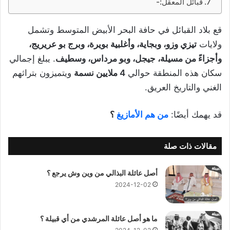
قبائل المعقل:-
قع بلاد القبائل في حافة البحر الأبيض المتوسط وتشمل
ولايات
تيزي وزو، وبجاية، وأغلبية بويرة، وبرج بو عريريج،
وأجزاءً من مسيلة، جيجل، وبو مرداس، وسطيف
. يبلغ إجمالي
سكان هذه المنطقة حوالي
4 ملايين نسمة
ويتميزون بتراثهم
الغني والتاريخ العريق.
قد يهمك أيضًا:
من هم الأمازيغ
؟
مقالات ذات صلة
أصل عائلة البذالي من وين وش يرجع ؟
2024-12-02
ما هو أصل عائلة المرشدي من أي قبيلة ؟