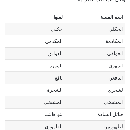
اسم القبيلة
لقبها
الحكلي
حكلي
المكادمة
المكدمي
العولقي
العوالق
المهري
المهرة
اليافعي
يافع
لشحري
الشحرة
المشيخي
المشيخي
قبائل السادة
بنو هاشم
لظهوريين
الظهوري