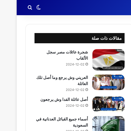
بحث عن
الوضع المظلم
مقالات ذات صلة
شجرة عائلات مصر سجل
الألقاب
2024-12-02
العريني وش يرجع وما أصل تلك
العائلة
2024-12-02
أصل عائلة الفدا وش يرجعون
2024-12-02
أسماء جميع القبائل العدنانية في
السعودية