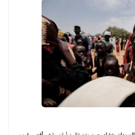
السودان وتشاد،
حيث تقع غالبية أراضيها ف
ي أقصى غرب